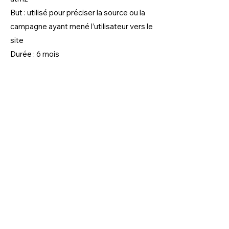
But : utilisé pour préciser la source ou la
campagne ayant mené l’utilisateur vers le
site
Durée : 6 mois
Gestion des cookies
Gestion des cookies via le navigateur :
Si vous désirez éviter que certains
cookies soient installés sur votre
ordinateur, vous pouvez le préciser via
les paramètres de confidentialité de
votre navigateur. Supprimer les cookies
est aussi possible à cet endroit-là.